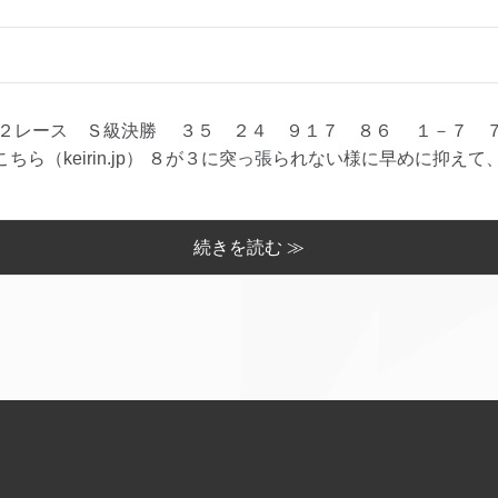
２レース Ｓ級決勝 ３５ ２４ ９１７ ８６ １－７ 
ら（keirin.jp） ８が３に突っ張られない様に早めに抑えて、９
続きを読む ≫