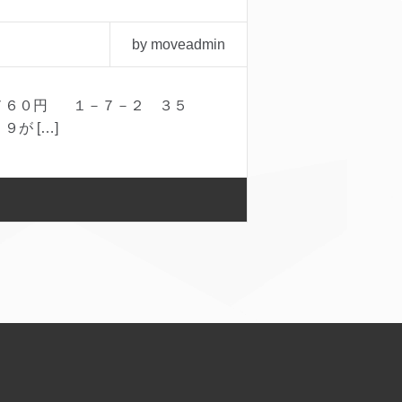
by moveadmin
７６０円 １－７－２ ３５
が […]