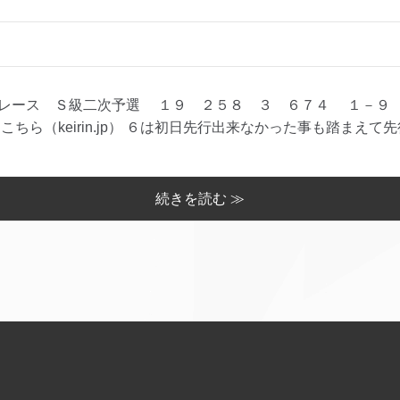
レース Ｓ級二次予選 １９ ２５８ ３ ６７４ １－９
ちら（keirin.jp） ６は初日先行出来なかった事も踏まえて先行
続きを読む ≫