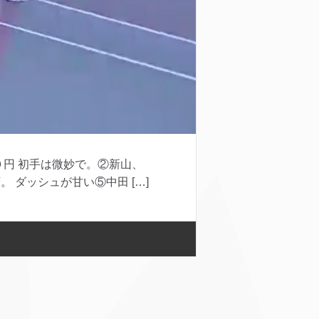
円 初手は微妙で。②新山、
ダッシュが甘い⑤中田 […]