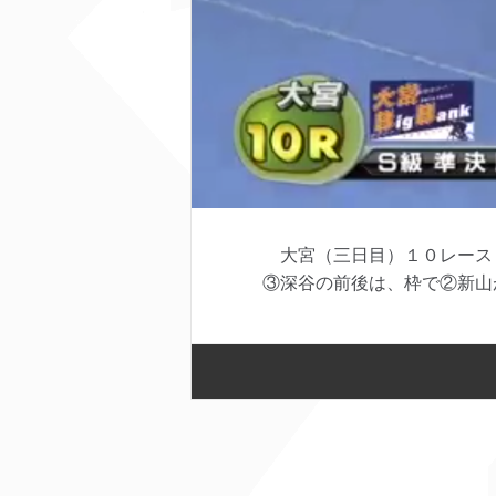
大宮（三日目）１０レース 
③深谷の前後は、枠で②新山が