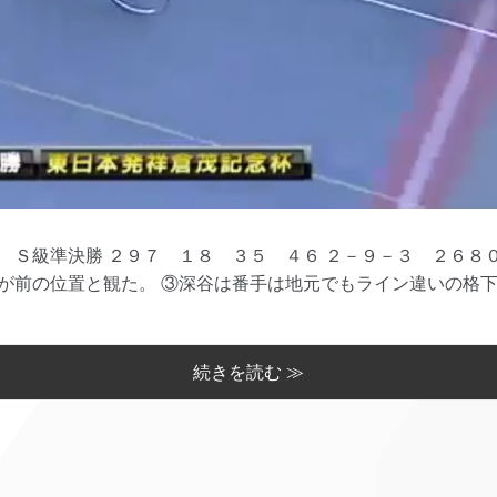
Ｓ級準決勝 ２９７ １８ ３５ ４６ ２－９－３ ２６８０
前の位置と観た。 ③深谷は番手は地元でもライン違いの格下。 
続きを読む ≫