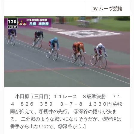
by ムーヴ競輪
小田原（三日目）１１レース Ｓ級準決勝 ７１
４ ８２６ ３５９ ３－７－８ １３３０円 ④松
岡が抑えて、①櫻井の先行。 ③深谷の捲りが決ま
る。 二分戦のような戦いになりそうだが、⑤守澤は
番手から出ないので、③深谷が […]