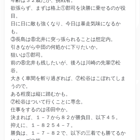
年齢は３２歳だが、挑戦者。
欲張らず、まずは格上①郡司を決勝に乗せるのが役
目。
日に日に敵も強くなり、今日は暴走気味になるか
も。
③長島は⑧北井に突っ張られることは想定内。
引きながら中団の何処かに下りたいか。
狙いは①郡司。
前の⑧北井も残したいが、後ろは川崎の先輩⑦松
谷。
大きく車間を斬り過ぎれば、⑦松谷はこぼれてしま
うので。
ある程度は縦に踏むかも。
⑦松谷はついて行くことに専念。
仕事をするのは④田中か。
決まれば、１－７から８２が勝負目、以下４５。
抑えに、１－８２５４－７。
勝負は、１－７－８２で、以下の三着でも勝てるか