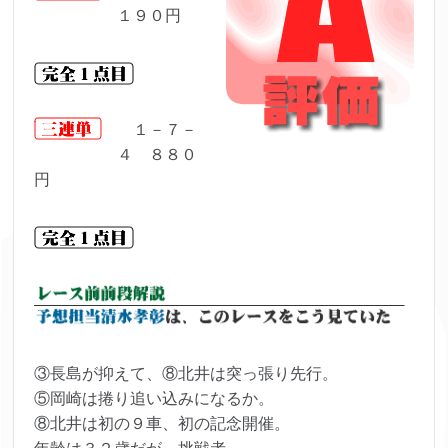
１９０円
１－７－
４ ８８０
円
③長島が抑えて、⑧北井は突っ張り先行。
⑤岡崎は捲り追い込みになるか。
⑧北井は初の９車、初の記念開催。