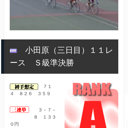
小田原（三日目）１１レ
ース Ｓ級準決勝
７１
４ ８２６ ３５９
３－７－
８ １３３
０円