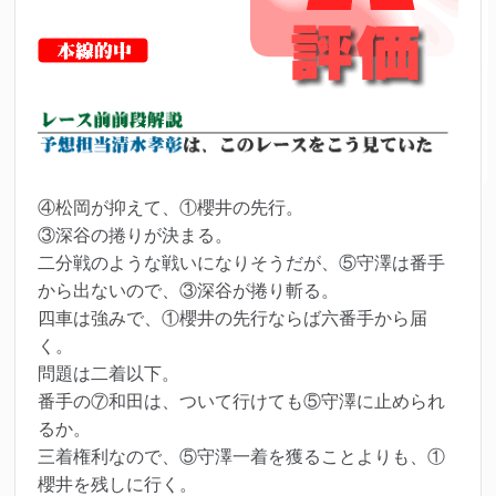
④松岡が抑えて、①櫻井の先行。
③深谷の捲りが決まる。
二分戦のような戦いになりそうだが、⑤守澤は番手
から出ないので、③深谷が捲り斬る。
四車は強みで、①櫻井の先行ならば六番手から届
く。
問題は二着以下。
番手の⑦和田は、ついて行けても⑤守澤に止められ
るか。
三着権利なので、⑤守澤一着を獲ることよりも、①
櫻井を残しに行く。