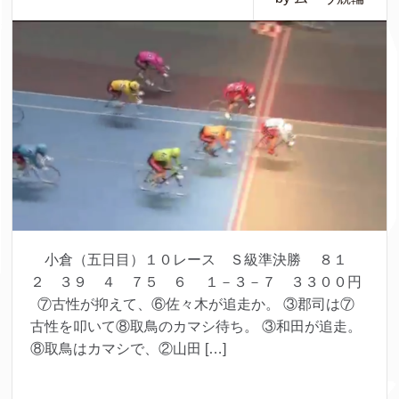
小倉（五日目）１０レース Ｓ級準決勝 ８１
２ ３９ ４ ７５ ６ １－３－７ ３３００円
⑦古性が抑えて、⑥佐々木が追走か。 ③郡司は⑦
古性を叩いて⑧取鳥のカマシ待ち。 ③和田が追走。
⑧取鳥はカマシで、②山田 […]