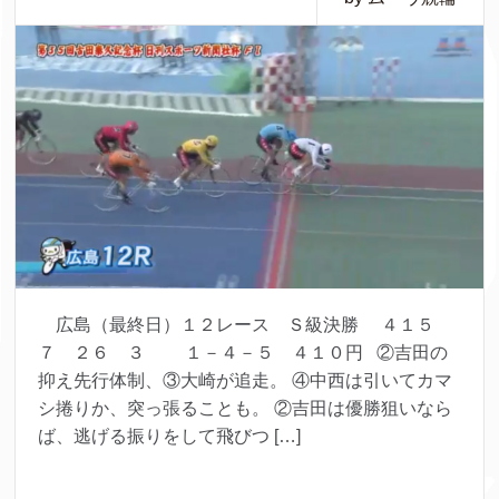
広島（最終日）１２レース Ｓ級決勝 ４１５
７ ２６ ３ １－４－５ ４１０円 ②吉田の
抑え先行体制、③大崎が追走。 ④中西は引いてカマ
シ捲りか、突っ張ることも。 ②吉田は優勝狙いなら
ば、逃げる振りをして飛びつ […]