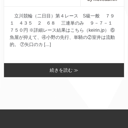
立川競輪（二日目）第４レース S級一般 ７９
１ ４３５ ２ ６８ 三連単のみ ９－７－１
７５０円 ※詳細レース結果はこちら（keirin.jp） ⑥
魚屋が抑えて、④小野の先行、単騎の②室井は流動
的。 ⑦矢口のカ […]
続きを読む ≫