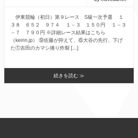
伊東競輪（初日）第９レース S級一次予選 １
３８ ６５２ ９７４ １－３ １５０円 １－３
－７ ７９０円 ※詳細レース結果はこちら
（keirin.jp） ⑨佐藤が抑えて、⑥大谷の先行、下げ
た①吉田のカマシ捲り炸裂 […]
続きを読む ≫