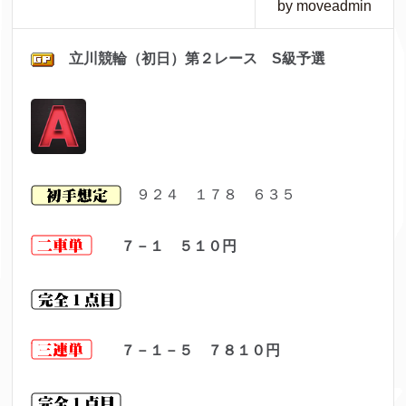
by moveadmin
立川
競輪（初日）第２レ
ース S級予選
９２４ １７８ ６３５
７－１ ５１０
円
７－１－５ ７８１０
円