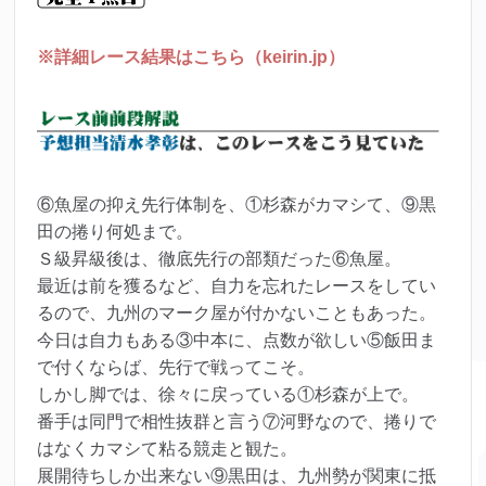
※詳細レース結果はこちら（keirin.jp）
⑥魚屋の抑え先行体制を、①杉森がカマシて、⑨黒
田の捲り何処まで。
Ｓ級昇級後は、徹底先行の部類だった⑥魚屋。
最近は前を獲るなど、自力を忘れたレースをしてい
るので、九州のマーク屋が付かないこともあった。
今日は自力もある③中本に、点数が欲しい⑤飯田ま
で付くならば、先行で戦ってこそ。
しかし脚では、徐々に戻っている①杉森が上で。
番手は同門で相性抜群と言う⑦河野なので、捲りで
はなくカマシて粘る競走と観た。
展開待ちしか出来ない⑨黒田は、九州勢が関東に抵