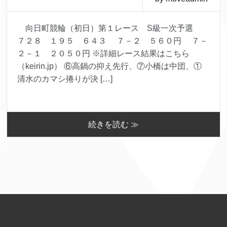
向日町競輪（初日）第１レース S級一次予選
７２８ １９５ ６４３ ７－２ ５６０円 ７－
２－１ ２０５０円 ※詳細レース結果はこちら
（keirin.jp） ⑥高鍋の抑え先行、⑦小橋は中団、①
清水のカマシ捲りが決 […]
続きを読む ≫