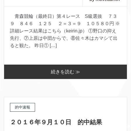
青森競輪（最終日）第４レース S級選抜 ７３
９ ８４６ １２５ ２＝３＝９ １０５８０円 ※
詳細レース結果はこちら（keirin.jp） ①野口の抑え
先行、⑦上原は中団からで、⑧佐々木はカマシて出
ると観た。 昨日① […]
続きを読む ≫
的中速報
２０１６年９月１０日 的中結果