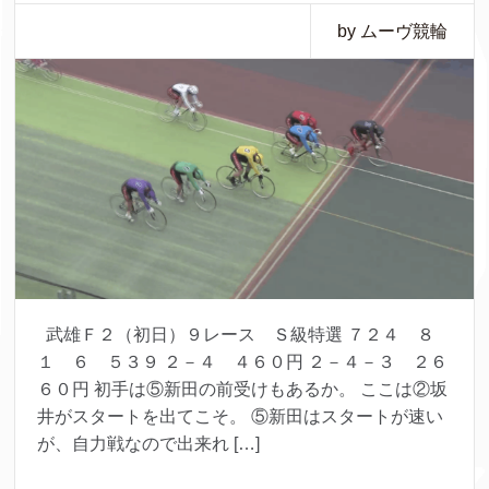
by ムーヴ競輪
武雄Ｆ２（初日）９レース Ｓ級特選 ７２４ ８
１ ６ ５３９ ２－４ ４６０円 ２－４－３ ２６
６０円 初手は⑤新田の前受けもあるか。 ここは②坂
井がスタートを出てこそ。 ⑤新田はスタートが速い
が、自力戦なので出来れ […]