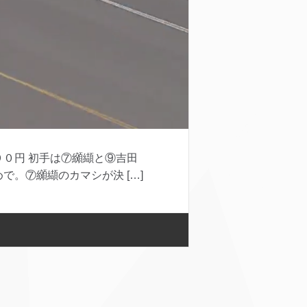
９０円 初手は⑦纐纈と⑨吉田
。⑦纐纈のカマシが決 […]