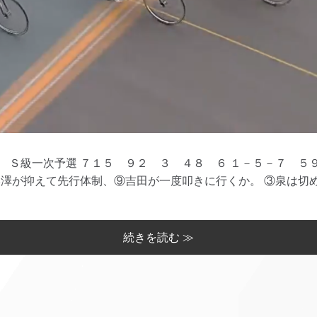
 Ｓ級一次予選 ７１５ ９２ ３ ４８ ６ １－５－７ ５
澤が抑えて先行体制、⑨吉田が一度叩きに行くか。 ③泉は切めで
続きを読む ≫