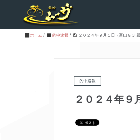
ホーム
/
的中速報
/
２０２４年９月１日（富山Ｇ３ 
的中速報
２０２４年９