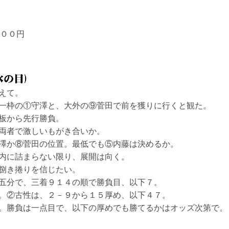
００円
えて。
一枠の①守澤と、大外の⑨菅田で前を獲りに行くと観た。
板から先行勝負。
両者で激しいもがき合いか。
澤か⑧菅田の位置。最低でも⑤内藤は決めるか。
内に詰まらない限り、展開は向く。
捌き捲りを信じたい。
五分で、三着９１４の順で勝負目、以下７。
。②古性は、２－９から１５厚め、以下４７。
。勝負は一点目で、以下の厚めでも勝てるかはオッズ次第で。