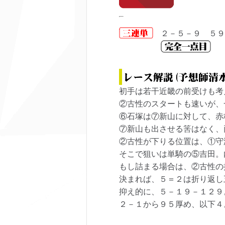
２－５－９ ５９
初手は若干近畿の前受けも考
②古性のスタートも速いが、
⑥石塚は⑦新山に対して、赤
⑦新山も出させる筈はなく、
②古性が下りる位置は、①守
そこで狙いは単騎の⑤吉田。
もし詰まる場合は、②古性の
決まれば、５＝２は折り返し
抑え的に、５－１９－１２９
２－１から９５厚め、以下４