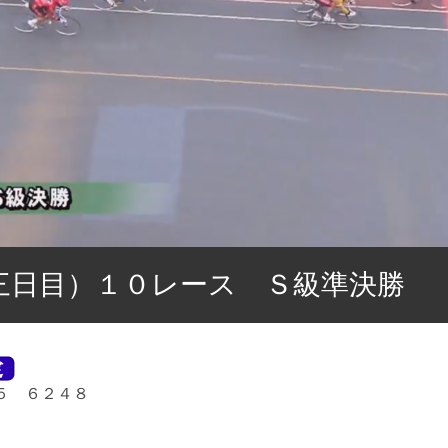
三日目）１０レース Ｓ級準決勝
５ ６２４８