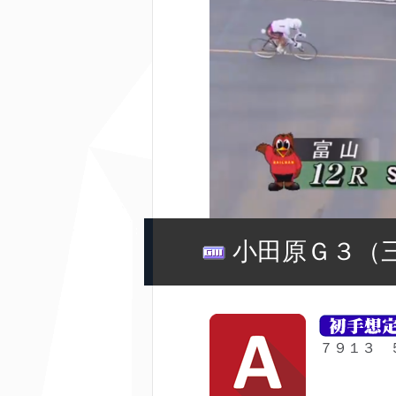
小田原Ｇ３（
７９１３ 