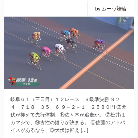
by ムーヴ競輪
岐阜Ｇ１（三日目）１２レース Ｓ級準決勝 ９２
４ ７１８ ３５ ６ ９－２－１ ２５８０円 ③犬
伏が抑えて先行体制、⑥佐々木が追走か。 ⑦松井は
カマシで、⑨古性の捲りが決まる。 ⑤佐藤のアドバ
イスがあるなら、③犬伏は抑え […]