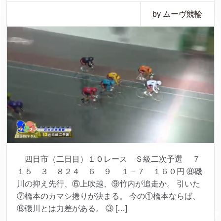
by ムーヴ競輪
四日市（二日目）１０レース Ｓ級二次予選 ７
１５ ３ ８２４ ６ ９ １－７ １６０円 ⑧磯
川の抑え先行、⑥上吹越、⑨竹内が追走か。 引いた
⑦橋本のカマシ捲りが決まる。 今の①橋本ならば、
⑧磯川とは力差がある。 ③ […]