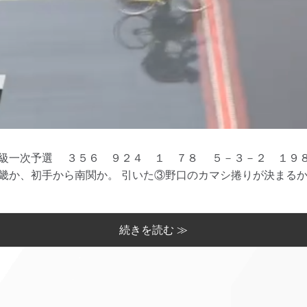
一次予選 ３５６ ９２４ １ ７８ ５－３－２ １９８
か、初手から南関か。 引いた③野口のカマシ捲りが決まるか。 
続きを読む ≫