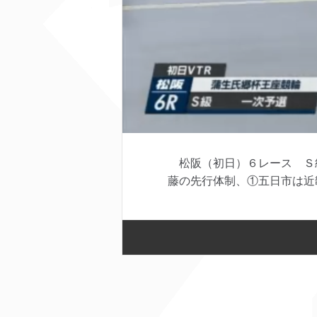
松阪（初日）６レース Ｓ級
藤の先行体制、①五日市は近畿