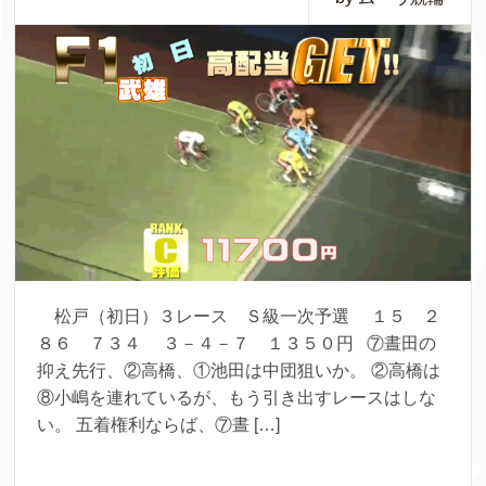
松戸（初日）３レース Ｓ級一次予選 １５ ２
８６ ７３４ ３－４－７ １３５０円 ⑦晝田の
抑え先行、②高橋、①池田は中団狙いか。 ②高橋は
⑧小嶋を連れているが、もう引き出すレースはしな
い。 五着権利ならば、⑦晝 […]