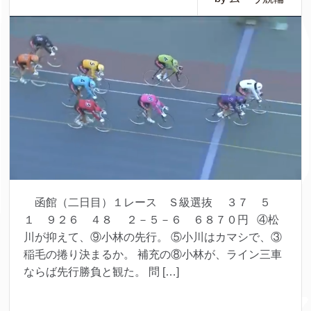
函館（二日目）１レース Ｓ級選抜 ３７ ５
１ ９２６ ４８ ２－５－６ ６８７０円 ④松
川が抑えて、⑨小林の先行。 ⑤小川はカマシで、③
稲毛の捲り決まるか。 補充の⑧小林が、ライン三車
ならば先行勝負と観た。 問 […]