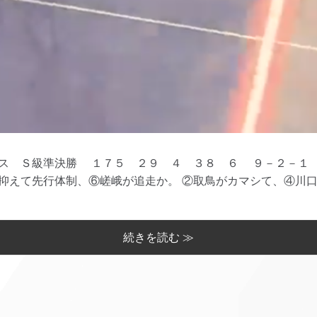
ス Ｓ級準決勝 １７５ ２９ ４ ３８ ６ ９－２－１ 
えて先行体制、⑥嵯峨が追走か。 ②取鳥がカマシて、④川口が
続きを読む ≫