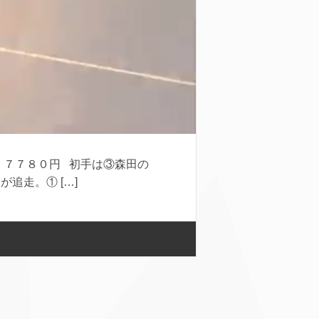
７７８０円 初手は③森田の
追走。① […]