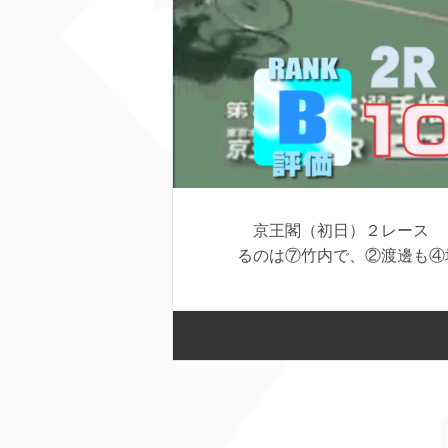
京王閣（初日）２レース Ｓ
るのは⑦竹内で、②渡邊も④坂