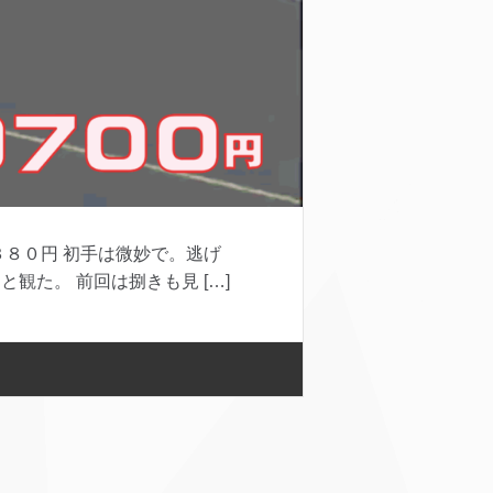
８０円 初手は微妙で。逃げ
た。 前回は捌きも見 […]