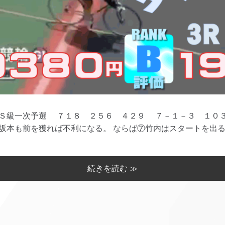
級一次予選 ７１８ ２５６ ４２９ ７－１－３ １０３
本も前を獲れば不利になる。 ならば⑦竹内はスタートを出ると観
続きを読む ≫