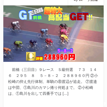
前橋（三日目）９レース Ｓ級特選 ７３ １４
６ ２９５ ８ ５－８－２ ２８８９６０円 ②小
松崎の抑え先行体制、単騎の⑧渡辺が追走。 ⑦渡邉
は中団、①島川のカマシ捲り何処まで。 ②小松崎
は、①島川を出して四番手では […]