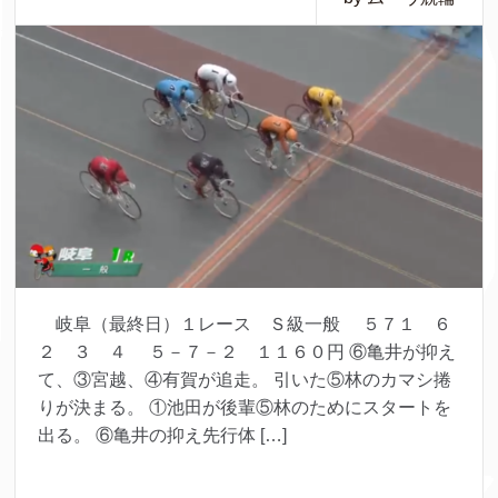
岐阜（最終日）１レース Ｓ級一般 ５７１ ６
２ ３ ４ ５－７－２ １１６０円 ⑥亀井が抑え
て、③宮越、④有賀が追走。 引いた⑤林のカマシ捲
りが決まる。 ①池田が後輩⑤林のためにスタートを
出る。 ⑥亀井の抑え先行体 […]