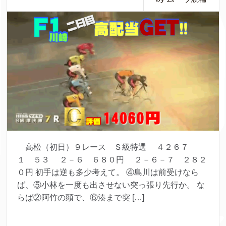
高松（初日）９レース Ｓ級特選 ４２６７
１ ５３ ２－６ ６８０円 ２－６－７ ２８２
０円 初手は逆も多少考えて。 ④島川は前受けなら
ば、⑤小林を一度も出させない突っ張り先行か。 な
らば②阿竹の頭で、⑥湊まで突 […]