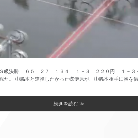
Ｓ級決勝 ６５ ２７ １３４ １－３ ２２０円 １－３－
観た。 ①脇本と連携したかった⑥伊原が、①脇本相手に胸を借り
続きを読む ≫