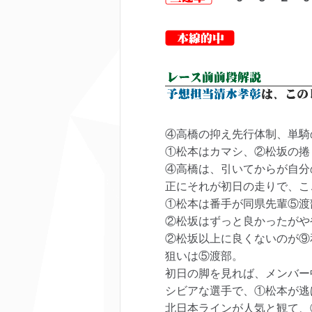
④高橋の抑え先行体制、単騎
①松本はカマシ、②松坂の捲
④高橋は、引いてからが自分
正にそれが初日の走りで、こ
①松本は番手が同県先輩⑤渡
②松坂はずっと良かったがや
②松坂以上に良くないのが⑨
狙いは⑤渡部。
初日の脚を見れば、メンバー
シビアな選手で、①松本が逃
北日本ラインが人気と観て、