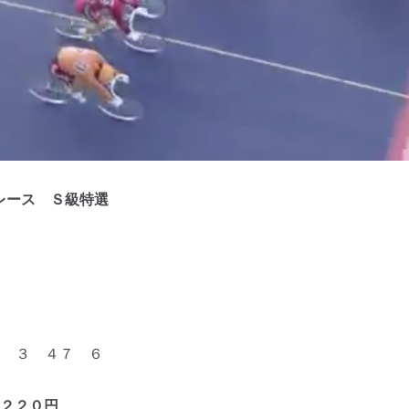
レース Ｓ級特選
 ３ ４７ ６
２２０円