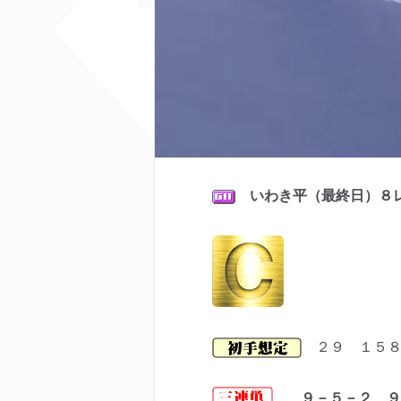
いわき平（最終日）８
２９ １５８
９－５－２ ９