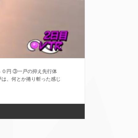
０円 ③一戸の抑え先行体
戸は、何とか捲り斬った感じ