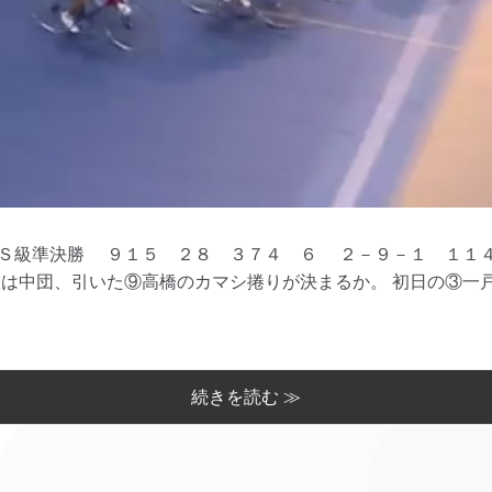
級準決勝 ９１５ ２８ ３７４ ６ ２－９－１ １１４
坂は中団、引いた⑨高橋のカマシ捲りが決まるか。 初日の③一
続きを読む ≫