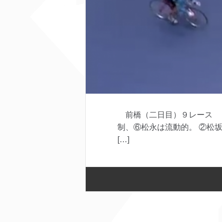
前橋（二日目）９レース Ｓ
制、⑥松永は流動的。 ②松
[…]