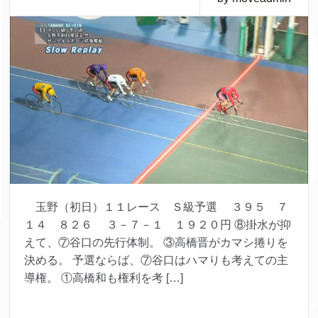
玉野（初日）１１レース Ｓ級予選 ３９５ ７
１４ ８２６ ３－７－１ １９２０円 ⑧掛水が抑
えて、⑦谷口の先行体制。 ③高橋晋がカマシ捲りを
決める。 予選ならば、⑦谷口はハマりも考えての主
導権。 ①高橋和も権利を考 […]