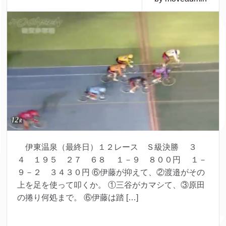
伊東温泉（最終日）１２レース Ｓ級決勝 ３
４ １９５ ２７ ６８ １－９ ８００円 １－
９－２ ３４３０円 ⑥伊藤が抑えて、②渡邉がその
上を足を使って叩くか。 ①三谷がカマシて、③原田
の捲り何処まで。 ⑥伊藤は踏 […]