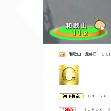
和歌山（最終日）１１
６１ ２８ 
７－５－９ ３