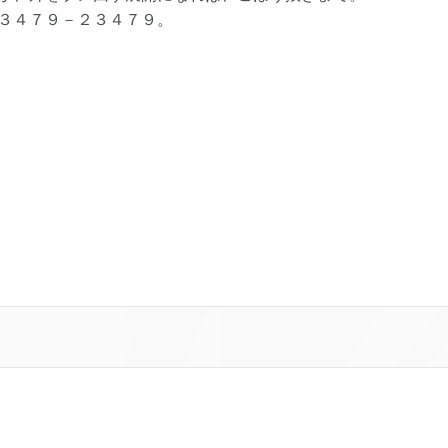
３４７９－２３４７９。