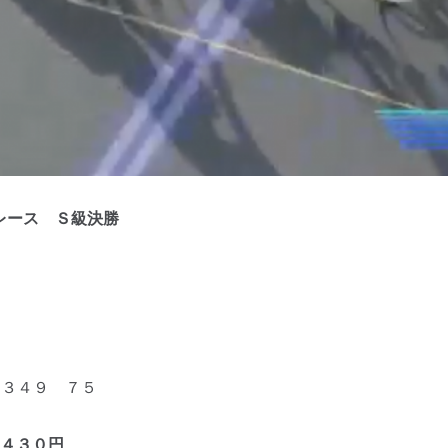
レース Ｓ級決勝
３４９ ７５
４３０円