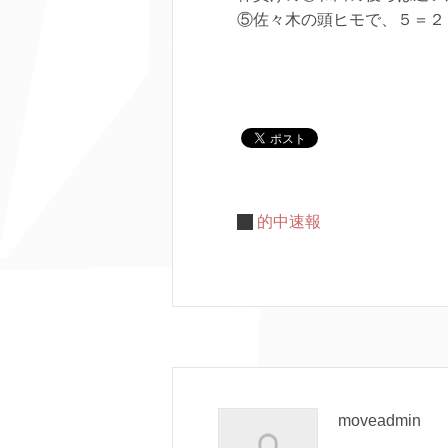
⑤佐々木の頭ヒモで、５＝２
的中速報
moveadmin