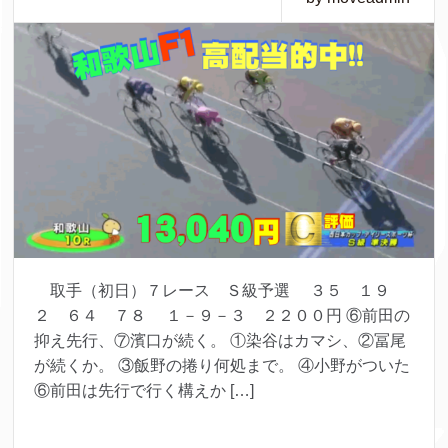
取手（初日）７レース Ｓ級予選 ３５ １９
２ ６４ ７８ １－９－３ ２２００円 ⑥前田の
抑え先行、⑦濱口が続く。 ①染谷はカマシ、②冨尾
が続くか。 ③飯野の捲り何処まで。 ④小野がついた
⑥前田は先行で行く構えか […]