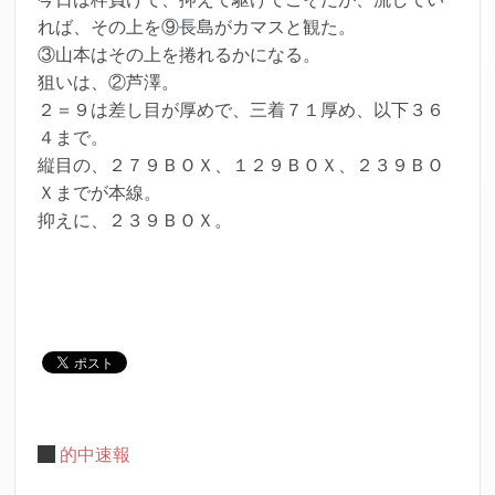
れば、その上を⑨長島がカマスと観た。
③山本はその上を捲れるかになる。
狙いは、②芦澤。
２＝９は差し目が厚めで、三着７１厚め、以下３６
４まで。
縦目の、２７９ＢＯＸ、１２９ＢＯＸ、２３９ＢＯ
Ｘまでが本線。
抑えに、２３９ＢＯＸ。
的中速報