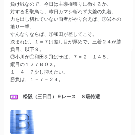
負け戦なので、今日は主導権獲りに徹するか。
対する⑧取鳥も、昨日カマシ斬れず大差の九着。
力を出し切れていない両者がやり合えば、⑦岩本の
捲り一撃。
すんなりならば、①和田が差してこそ。
決まれば、１＝７は差し目が厚めで、三着２４が勝
負目、以下９。
②小川が①和田を飛ばせば、７＝２－１４５。
縦目の１２７ＢＯＸ。
１－４－７少し抑えたい。
勝負は、１－７－２４。
松阪（三日目）９レース Ｓ級特選