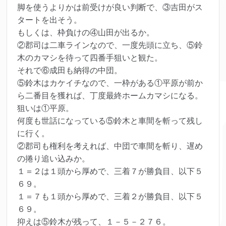
脚を使うよりかは前受けが良い判断で、③吉田がス
タートを出そう。
もしくは、枠負けの④山田が出るか。
②郡司は二車ラインなので、一度先頭に立ち、⑤鈴
木のカマシを待って四番手狙いと観た。
それで⑥成田も納得の中団。
⑤鈴木はカケイチなので、一枠がある①平原が前か
ら二番目を獲れば、丁度最終ホームカマシになる。
狙いは①平原。
何度も世話になっている⑤鈴木と車間を斬って残し
に行く。
②郡司も権利を考えれば、中団で車間を斬り、遅め
の捲り追い込みか。
１＝２は１頭から厚めで、三着７が勝負目、以下５
６９。
１＝７も１頭から厚めで、三着２が勝負目、以下５
６９。
抑えは⑤鈴木が残って、１－５－２７６。