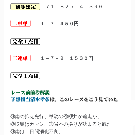
７１ ８２５ ４ ３９６
１－７ ４５０円
１－７－２ １５３０円
③南の抑え先行、単騎の④櫻井が追走か。
⑧取鳥はカマシ、⑦岩本の捲りが決まると観た。
③南は二日間消化不良。