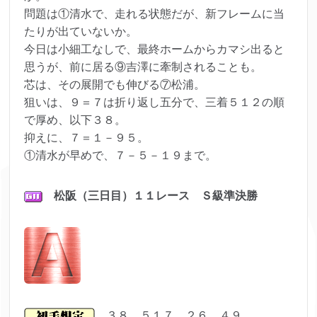
問題は①清水で、走れる状態だが、新フレームに当
たりが出ていないか。
今日は小細工なしで、最終ホームからカマシ出ると
思うが、前に居る⑨吉澤に牽制されることも。
芯は、その展開でも伸びる⑦松浦。
狙いは、９＝７は折り返し五分で、三着５１２の順
で厚め、以下３８。
抑えに、７＝１－９５。
①清水が早めで、７－５－１９まで。
松阪（三日目）１１レース Ｓ級準決勝
３８ ５１７ ２６ ４９