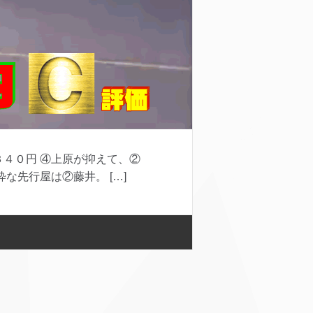
４０円 ④上原が抑えて、②
な先行屋は②藤井。 […]