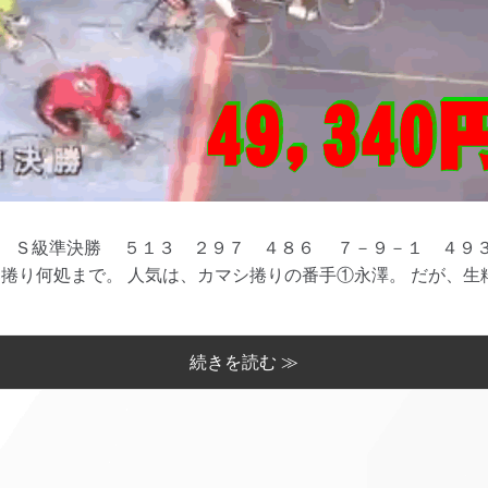
Ｓ級準決勝 ５１３ ２９７ ４８６ ７－９－１ ４９３
捲り何処まで。 人気は、カマシ捲りの番手①永澤。 だが、生粋
続きを読む ≫