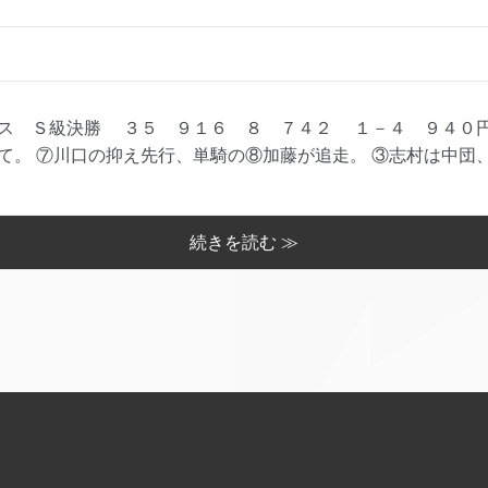
ス Ｓ級決勝 ３５ ９１６ ８ ７４２ １－４ ９４０
。 ⑦川口の抑え先行、単騎の⑧加藤が追走。 ③志村は中団、⑨
続きを読む ≫