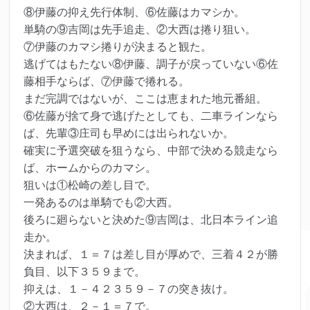
⑧伊藤の抑え先行体制、⑥佐藤はカマシか。
単騎の⑨吉岡は先手追走、②大西は捲り狙い。
⑦伊藤のカマシ捲りが決まると観た。
逃げてはもたない⑧伊藤、調子が戻っていない⑥佐
藤相手ならば、⑦伊藤で捲れる。
まだ完調ではないが、ここは恵まれた地元番組。
⑥佐藤が捨て身で逃げたとしても、二車ラインなら
ば、先輩③庄司も早めには出られないか。
確実に予選突破を狙うなら、中部で決める競走なら
ば、ホームからのカマシ。
狙いは①松崎の差し目で。
一発あるのは単騎でも②大西。
後ろに廻らないと決めた⑨吉岡は、北日本ライン追
走か。
決まれば、１＝７は差し目が厚めで、三着４２が勝
負目、以下３５９まで。
抑えは、１－４２３５９－７の突き抜け。
②大西は、２－１＝７で。