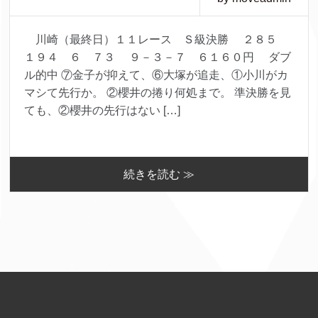
川崎（最終日）１１レース Ｓ級決勝 ２８５
１９４ ６ ７３ ９－３－７ ６１６０円 ダブ
ル的中 ⑦金子が抑えて、⑥大塚が追走、①小川がカ
マシて先行か。 ②櫻井の捲り何処まで。 準決勝を見
ても、②櫻井の先行はない […]
続きを読む ≫