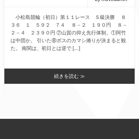
小松島競輪（初日）第１１レース Ｓ級決勝 ８
３６ １ ５９２ ７４ ８－２ １９０円 ８－
２－４ ２３９０円 ⑦山賀の抑え先行体制、①阿竹
は中団か。 引いた⑧ボスのカマシ捲りが決まると観
た。 南関は、初日とは逆で […]
続きを読む ≫