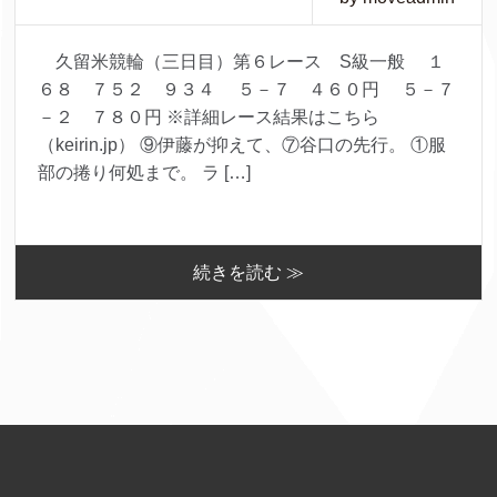
久留米競輪（三日目）第６レース S級一般 １
６８ ７５２ ９３４ ５－７ ４６０円 ５－７
－２ ７８０円 ※詳細レース結果はこちら
（keirin.jp） ⑨伊藤が抑えて、⑦谷口の先行。 ①服
部の捲り何処まで。 ラ […]
続きを読む ≫