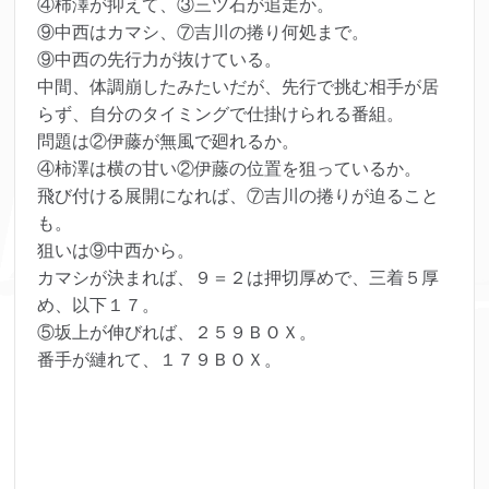
④柿澤が抑えて、③三ツ石が追走か。
⑨中西はカマシ、⑦吉川の捲り何処まで。
⑨中西の先行力が抜けている。
中間、体調崩したみたいだが、先行で挑む相手が居
らず、自分のタイミングで仕掛けられる番組。
問題は②伊藤が無風で廻れるか。
④柿澤は横の甘い②伊藤の位置を狙っているか。
飛び付ける展開になれば、⑦吉川の捲りが迫ること
も。
狙いは⑨中西から。
カマシが決まれば、９＝２は押切厚めで、三着５厚
め、以下１７。
⑤坂上が伸びれば、２５９ＢＯＸ。
番手が縺れて、１７９ＢＯＸ。