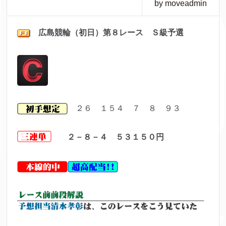
by moveadmin
広島
競輪（初日）第８レ
ース Ｓ級予選
２６ １５４ ７ ８ ９３
２－８－４ ５３１５０
円