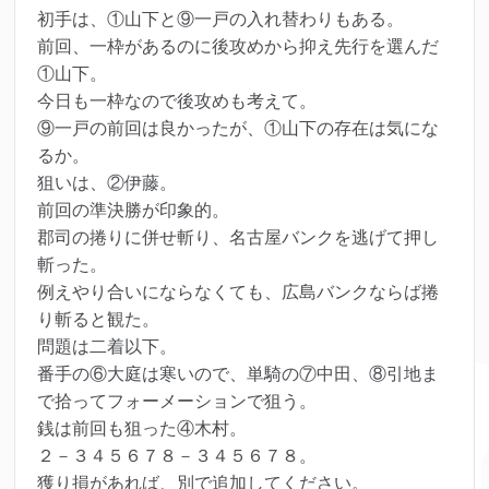
初手は、①山下と⑨一戸の入れ替わりもある。
前回、一枠があるのに後攻めから抑え先行を選んだ
①山下。
今日も一枠なので後攻めも考えて。
⑨一戸の前回は良かったが、①山下の存在は気にな
るか。
狙いは、②伊藤。
前回の準決勝が印象的。
郡司の捲りに併せ斬り、名古屋バンクを逃げて押し
斬った。
例えやり合いにならなくても、広島バンクならば捲
り斬ると観た。
問題は二着以下。
番手の⑥大庭は寒いので、単騎の⑦中田、⑧引地ま
で拾ってフォーメーションで狙う。
銭は前回も狙った④木村。
２－３４５６７８－３４５６７８。
獲り損があれば、別で追加してください。