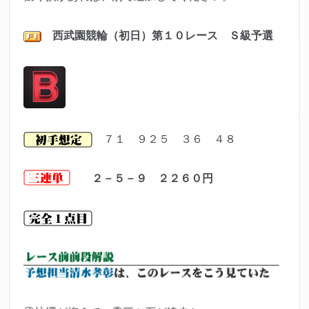
西武園
競輪（初日）第１０レ
ース Ｓ級予選
７１ ９２５ ３６ ４８
２－５－９ ２２６０
円