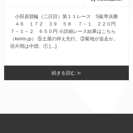
小田原競輪（二日目）第１１レース S級準決勝
４６ １７２ ３９ ５８ ７－１ ２２０円
７－１－２ ６５０円 ※詳細レース結果はこちら
（keirin.jp） ⑤土屋の抑え先行、③菊地が追走か。
④片岡は中団、① […]
続きを読む ≫