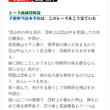
“②山中の抑え先行、③村上は②山中を意識しての先
行勝負か、中団か。
⑥高橋はカマシ捲り、⑧早坂の捲りが決まるかで。
②山中はコメント見る限り、④根田を引き出す構
え。
縦に踏むことしかできない④根田の前を廻るなら、
競らせない先行か。
問題は③村上で、他の自力屋を期待するのではな
く、自らレースを作る。
前々踏んで、先行する振りして④根田を飛ばすか、
中団か。
狙いは二つの展開で、③村上が暴れた時は、脚をた
めて捲る⑧早坂で、⑦小倉と直線勝負もう一つは、