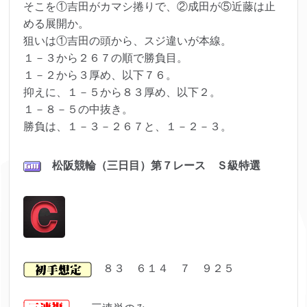
そこを①吉田がカマシ捲りで、②成田が⑤近藤は止
める展開か。
狙いは①吉田の頭から、スジ違いが本線。
１－３から２６７の順で勝負目。
１－２から３厚め、以下７６。
抑えに、１－５から８３厚め、以下２。
１－８－５の中抜き。
勝負は、１－３－２６７と、１－２－３。
松阪
競輪（三日目）第７レ
ース Ｓ級特選
８３ ６１４ ７ ９２５