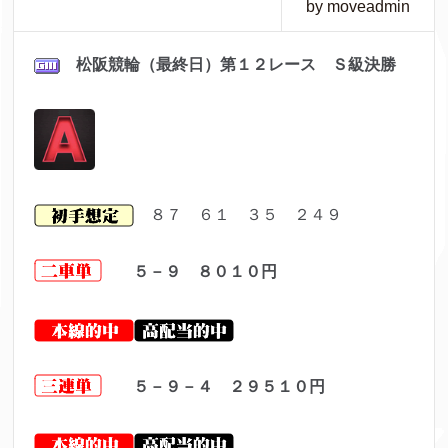
by moveadmin
松阪
競輪（最終日）第１２レ
ース Ｓ級決勝
８７ ６１ ３５ ２４９
５－９ ８０１０
円
５－９－４ ２９５１０
円