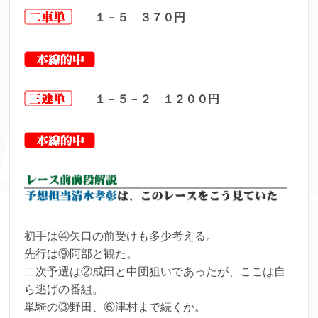
１－５ ３７０
円
１－５－２ １２００
円
初手は④矢口の前受けも多少考える。
先行は⑨阿部と観た。
二次予選は②成田と中団狙いであったが、ここは自
ら逃げの番組。
単騎の③野田、⑥津村まで続くか。