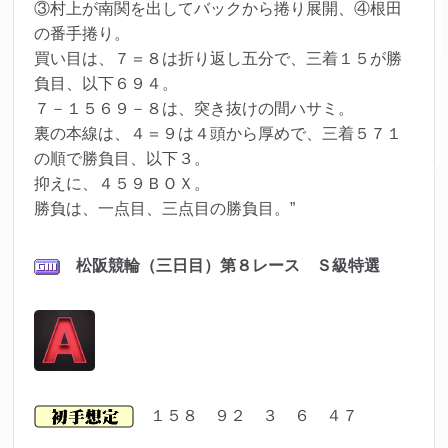
③村上が南関を出してバックから捲り展開、④根田
の番手捲り。
買い目は、７＝８は折り返し五分で、三着１５が勝
負目、以下６９４。
７－１５６９－８は、突き抜けの間ハサミ。
裏の本線は、４＝９は４頭から厚めで、三着５７１
の順で勝負目、以下３。
抑えに、４５９ＢＯＸ。
勝負は、一点目、三点目の勝負目。”
松阪
競輪（三日目）第８
レ
ース Ｓ級特選
１５８ ９２ ３ ６ ４７