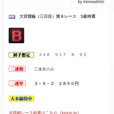
by moveadmin
大宮
競輪（三日目）第８レ
ース S級特選
３４６ ５１７ ８ ９２
三連単のみ
３－９－２ ２８５０
円
※詳細レース結果はこちら（keirin.jp）