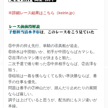
※詳細レース結果はこちら（keirin.jp）
⑤中井の抑え先行、単騎の④真船が追走。
⑥掛水は中団狙いか、初手が中団ならばカマシも。
②吉澤のカマシ捲りが決まると観た。
二次予選で捲り斬った⑤中井相手ならば、②吉澤を
狙う。
⑨稲垣は一着を獲らなくても良い準決勝ならば、番
手の仕事を優先。
問題は番手の⑦神山だが、踏んだり止めたりの展開
ならば厳しい。
調子は上げていると思うが、配当的にもスジ違いが
本線。