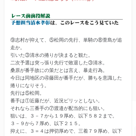
⑨志村が抑えて、⑤松岡の先行、単騎の⑧萱島が追
走か。
引いた③清水の捲りが決まると観た。
二次予選は突っ張り先行で敗退した③清水。
桑原が番手故にの策だとは言え、暴走行為。
今日は同地区の④藤田が番手だが、勝ちを意識した
捲りになりそう。
先行は⑤松岡。
番手は①近藤だが、近況ピリッとしない。
それなら三番手の⑦渡邉が配当的にも狙い。
狙いは、３－７から１９厚め、以下５８２まで。
３－９から７厚め、以下２１５。
抑えに、３＝４は押切厚めで、三着７９厚め、以下