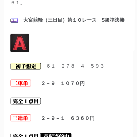
６１。
大宮
競輪（三日目）第１０レ
ース S級準決勝
６１ ２７８ ４ ５９３
２－９ １０７０
円
２－９－１ ６３６０
円