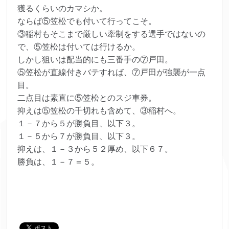
獲るくらいのカマシか。
ならば⑤笠松でも付いて行ってこそ。
③稲村もそこまで厳しい牽制をする選手ではないの
で、⑤笠松は付いては行けるか。
しかし狙いは配当的にも三番手の⑦戸田。
⑤笠松が直線付きバテすれば、⑦戸田が強襲が一点
目。
二点目は素直に⑤笠松とのスジ車券。
抑えは⑤笠松の千切れも含めて、③稲村へ。
１－７から５が勝負目、以下３。
１－５から７が勝負目、以下３。
抑えは、１－３から５２厚め、以下６７。
勝負は、１－７＝５。