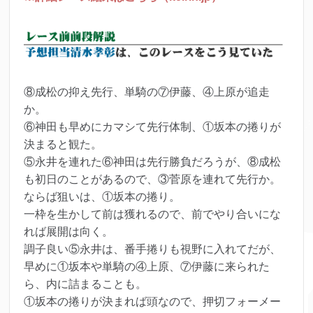
⑧成松の抑え先行、単騎の⑦伊藤、④上原が追走
か。
⑥神田も早めにカマシて先行体制、①坂本の捲りが
決まると観た。
⑤永井を連れた⑥神田は先行勝負だろうが、⑧成松
も初日のことがあるので、③菅原を連れて先行か。
ならば狙いは、①坂本の捲り。
一枠を生かして前は獲れるので、前でやり合いにな
れば展開は向く。
調子良い⑤永井は、番手捲りも視野に入れてだが、
早めに①坂本や単騎の④上原、⑦伊藤に来られた
ら、内に詰まることも。
①坂本の捲りが決まれば頭なので、押切フォーメー