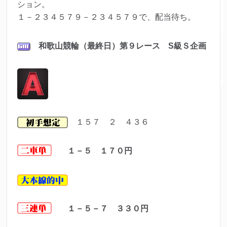
ション。
１－２３４５７９－２３４５７９で、配当待ち。
和歌山
競輪（最終日）第９レ
ース S級Ｓ企画
１５７ ２ ４３６
１－５ １７０
円
１－５－７ ３３０
円