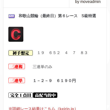
by moveadmin
和歌山
競輪（最終日）第６レ
ース S級特選
１９ ６５２ ４ ７ ８３
三連単のみ
１－２－９ ６１９０
円
※詳細レース結果はこちら（keirin.jp）