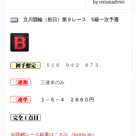
by moveadmin
立川
競輪（初日）第９レ
ース S級一次予選
５１６ ９４２ ８７３
三連単のみ
１－５－４ ２８６０
円
※詳細レース結果はこちら（keirin.jp）