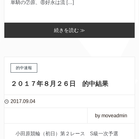
単騎の⑦原、⑧好永は流 […]
続きを読む ≫
的中速報
２０１７年８月２６日 的中結果
2017.09.04
by moveadmin
小田原競輪（初日）第２レース S級一次予選