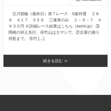
立川競輪（最終日）第７レース S級特選 ２８
６ ４１７ ３５９ 三連単のみ １－９－７ ４
９３０円 ※詳細レース結果はこちら（keirin.jp） ③
岡崎の抑え先行、④竹山はカマシで、②古屋の捲り
何処まで。 ④竹 […]
続きを読む ≫