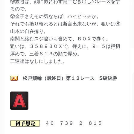
⑨渡邉は、顔に似合わず闘士むき出しのレースをす
るので、
②金子さえその気ならば、ハイピッチか。
それでも捲り斬れるとは断言出来ないが、狙いは⑧
山本の自在捲り。
南関と絡むスジ違いも含めて、ＢＯＸで巻く。
狙いは、３５８９ＢＯＸで、抑えに、９＝５は押切
厚めで、三着８１３の順で厚め。
三連複はなしにしました。
松戸
競輪（最終日）第１２レ
ース S級決勝
４６ ７３９ ２ ８１５