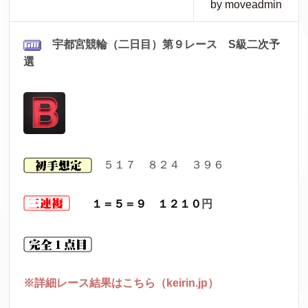
by moveadmin
宇都宮
競輪（二日目）第９レ
ース S級二次予
選
５１７ ８２４ ３９６
１＝５＝９ １２１０
円
※詳細レース結果はこちら（keirin.jp）