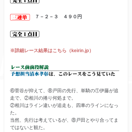
７－２－３ ４９０
円
※詳細レース結果はこちら（keirin.jp）
⑥菅谷が抑えて、⑧戸田の先行、単騎の①伊藤が追
走で、②相川の捲り何処まで。
②相川はライン違いが追走も、四車のラインになっ
た。
当然、先行は考えているが、⑧戸田とやり合ってま
ではないと観た。