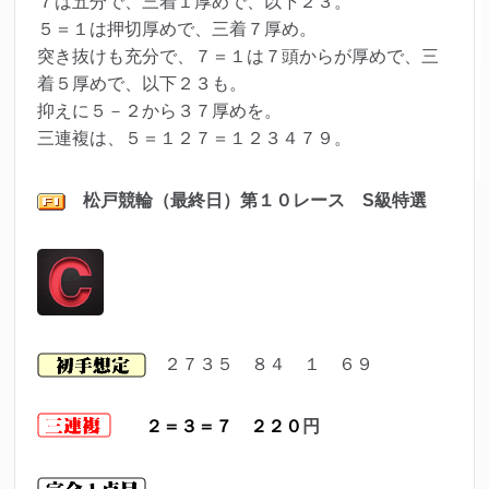
７は五分で、三着１厚めで、以下２３。
５＝１は押切厚めで、三着７厚め。
突き抜けも充分で、７＝１は７頭からが厚めで、三
着５厚めで、以下２３も。
抑えに５－２から３７厚めを。
三連複は、５＝１２７＝１２３４７９。
松戸
競輪（最終日）第１０レ
ース S級特選
２７３５ ８４ １ ６９
２＝３＝７ ２２０
円