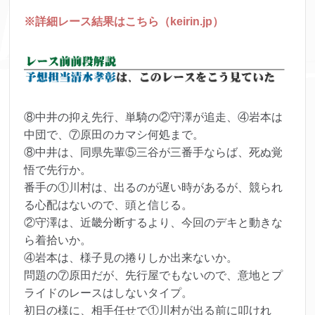
※詳細レース結果はこちら（keirin.jp）
⑧中井の抑え先行、単騎の②守澤が追走、④岩本は
中団で、⑦原田のカマシ何処まで。
⑧中井は、同県先輩⑤三谷が三番手ならば、死ぬ覚
悟で先行か。
番手の①川村は、出るのが遅い時があるが、競られ
る心配はないので、頭と信じる。
②守澤は、近畿分断するより、今回のデキと動きな
ら着拾いか。
④岩本は、様子見の捲りしか出来ないか。
問題の⑦原田だが、先行屋でもないので、意地とプ
ライドのレースはしないタイプ。
初日の様に、相手任せで①川村が出る前に叩けれ