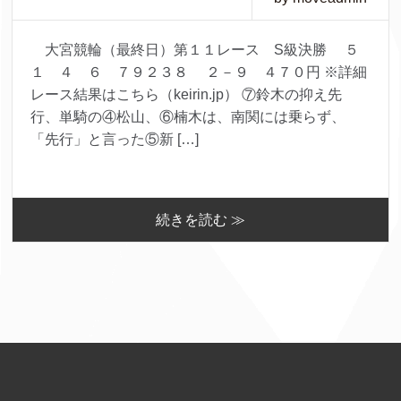
大宮競輪（最終日）第１１レース S級決勝 ５
１ ４ ６ ７９２３８ ２－９ ４７０円 ※詳細
レース結果はこちら（keirin.jp） ⑦鈴木の抑え先
行、単騎の④松山、⑥楠木は、南関には乗らず、
「先行」と言った⑤新 […]
続きを読む ≫